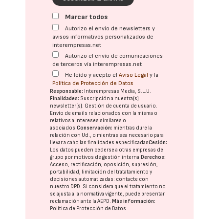
Marcar todos
Autorizo el envío de newsletters y
avisos informativos personalizados de
interempresas.net
Autorizo el envío de comunicaciones
de terceros vía interempresas.net
He leído y acepto el
Aviso Legal
y la
Política de Protección de Datos
Responsable:
Interempresas Media, S.L.U.
Finalidades:
Suscripción a nuestra(s)
newsletter(s). Gestión de cuenta de usuario.
Envío de emails relacionados con la misma o
relativos a intereses similares o
asociados.
Conservación:
mientras dure la
relación con Ud., o mientras sea necesario para
llevar a cabo las finalidades especificadas
Cesión:
Los datos pueden cederse a otras
empresas del
grupo
por motivos de gestión interna.
Derechos:
Acceso, rectificación, oposición, supresión,
portabilidad, limitación del tratatamiento y
decisiones automatizadas:
contacte con
nuestro DPD
. Si considera que el tratamiento no
se ajusta a la normativa vigente, puede presentar
reclamación ante la
AEPD
.
Más información:
Política de Protección de Datos