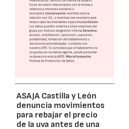
newsletter(s). Gestión de cuenta de usuario.
Envío de emails relacionados con la misma o
relativos a intereses similares o
asociados.
Conservación:
mientras dure la
relación con Ud., o mientras sea necesario para
llevar a cabo las finalidades especificadas
Cesión:
Los datos pueden cederse a otras
empresas del
grupo
por motivos de gestión interna.
Derechos:
Acceso, rectificación, oposición, supresión,
portabilidad, limitación del tratatamiento y
decisiones automatizadas:
contacte con
nuestro DPD
. Si considera que el tratamiento no
se ajusta a la normativa vigente, puede presentar
reclamación ante la
AEPD
.
Más información:
Política de Protección de Datos
ASAJA Castilla y León
denuncia movimientos
para rebajar el precio
de la uva antes de una