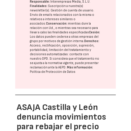
Responsable:
Interempresas Media, S.L.U.
Finalidades:
Suscripción a nuestra(s)
newsletter(s). Gestión de cuenta de usuario.
Envío de emails relacionados con la misma o
relativos a intereses similares o
asociados.
Conservación:
mientras dure la
relación con Ud., o mientras sea necesario para
llevar a cabo las finalidades especificadas
Cesión:
Los datos pueden cederse a otras
empresas del
grupo
por motivos de gestión interna.
Derechos:
Acceso, rectificación, oposición, supresión,
portabilidad, limitación del tratatamiento y
decisiones automatizadas:
contacte con
nuestro DPD
. Si considera que el tratamiento no
se ajusta a la normativa vigente, puede presentar
reclamación ante la
AEPD
.
Más información:
Política de Protección de Datos
ASAJA Castilla y León
denuncia movimientos
para rebajar el precio