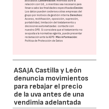
asociados.
Conservación:
mientras dure la
relación con Ud., o mientras sea necesario para
llevar a cabo las finalidades especificadas
Cesión:
Los datos pueden cederse a otras
empresas del
grupo
por motivos de gestión interna.
Derechos:
Acceso, rectificación, oposición, supresión,
portabilidad, limitación del tratatamiento y
decisiones automatizadas:
contacte con
nuestro DPD
. Si considera que el tratamiento no
se ajusta a la normativa vigente, puede presentar
reclamación ante la
AEPD
.
Más información:
Política de Protección de Datos
ASAJA Castilla y León
denuncia movimientos
para rebajar el precio
de la uva antes de una
vendimia adelantada