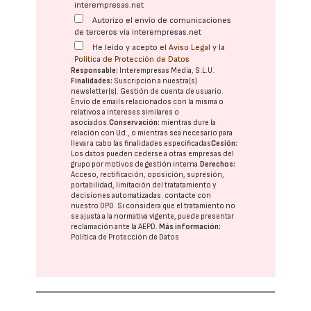
interempresas.net
Autorizo el envío de comunicaciones
de terceros vía interempresas.net
He leído y acepto el
Aviso Legal
y la
Política de Protección de Datos
Responsable:
Interempresas Media, S.L.U.
Finalidades:
Suscripción a nuestra(s)
newsletter(s). Gestión de cuenta de usuario.
Envío de emails relacionados con la misma o
relativos a intereses similares o
asociados.
Conservación:
mientras dure la
relación con Ud., o mientras sea necesario para
llevar a cabo las finalidades especificadas
Cesión:
Los datos pueden cederse a otras
empresas del
grupo
por motivos de gestión interna.
Derechos:
Acceso, rectificación, oposición, supresión,
portabilidad, limitación del tratatamiento y
decisiones automatizadas:
contacte con
nuestro DPD
. Si considera que el tratamiento no
se ajusta a la normativa vigente, puede presentar
reclamación ante la
AEPD
.
Más información:
Política de Protección de Datos