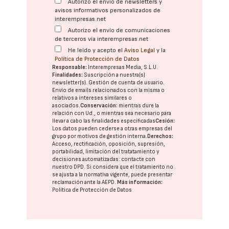
Autorizo el envío de newsletters y
avisos informativos personalizados de
interempresas.net
Autorizo el envío de comunicaciones
de terceros vía interempresas.net
He leído y acepto el
Aviso Legal
y la
Política de Protección de Datos
Responsable:
Interempresas Media, S.L.U.
Finalidades:
Suscripción a nuestra(s)
newsletter(s). Gestión de cuenta de usuario.
Envío de emails relacionados con la misma o
relativos a intereses similares o
asociados.
Conservación:
mientras dure la
relación con Ud., o mientras sea necesario para
llevar a cabo las finalidades especificadas
Cesión:
Los datos pueden cederse a otras
empresas del
grupo
por motivos de gestión interna.
Derechos:
Acceso, rectificación, oposición, supresión,
portabilidad, limitación del tratatamiento y
decisiones automatizadas:
contacte con
nuestro DPD
. Si considera que el tratamiento no
se ajusta a la normativa vigente, puede presentar
reclamación ante la
AEPD
.
Más información:
Política de Protección de Datos