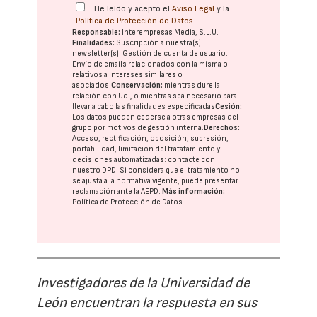
He leído y acepto el
Aviso Legal
y la
Política de Protección de Datos
Responsable:
Interempresas Media, S.L.U.
Finalidades:
Suscripción a nuestra(s)
newsletter(s). Gestión de cuenta de usuario.
Envío de emails relacionados con la misma o
relativos a intereses similares o
asociados.
Conservación:
mientras dure la
relación con Ud., o mientras sea necesario para
llevar a cabo las finalidades especificadas
Cesión:
Los datos pueden cederse a otras
empresas del
grupo
por motivos de gestión interna.
Derechos:
Acceso, rectificación, oposición, supresión,
portabilidad, limitación del tratatamiento y
decisiones automatizadas:
contacte con
nuestro DPD
. Si considera que el tratamiento no
se ajusta a la normativa vigente, puede presentar
reclamación ante la
AEPD
.
Más información:
Política de Protección de Datos
Investigadores de la Universidad de
León encuentran la respuesta en sus