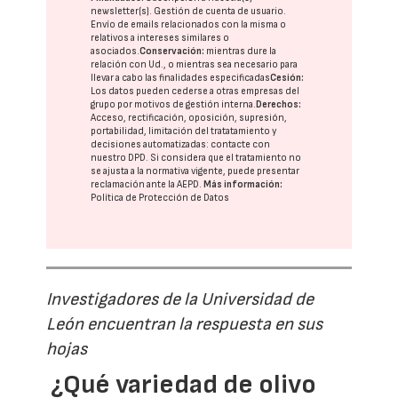
newsletter(s). Gestión de cuenta de usuario.
Envío de emails relacionados con la misma o
relativos a intereses similares o
asociados.
Conservación:
mientras dure la
relación con Ud., o mientras sea necesario para
llevar a cabo las finalidades especificadas
Cesión:
Los datos pueden cederse a otras
empresas del
grupo
por motivos de gestión interna.
Derechos:
Acceso, rectificación, oposición, supresión,
portabilidad, limitación del tratatamiento y
decisiones automatizadas:
contacte con
nuestro DPD
. Si considera que el tratamiento no
se ajusta a la normativa vigente, puede presentar
reclamación ante la
AEPD
.
Más información:
Política de Protección de Datos
Investigadores de la Universidad de
León encuentran la respuesta en sus
hojas
¿Qué variedad de olivo