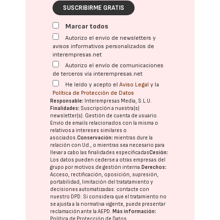
SUSCRIBIRME GRATIS
Marcar todos
Autorizo el envío de newsletters y
avisos informativos personalizados de
interempresas.net
Autorizo el envío de comunicaciones
de terceros vía interempresas.net
He leído y acepto el
Aviso Legal
y la
Política de Protección de Datos
Responsable:
Interempresas Media, S.L.U.
Finalidades:
Suscripción a nuestra(s)
newsletter(s). Gestión de cuenta de usuario.
Envío de emails relacionados con la misma o
relativos a intereses similares o
asociados.
Conservación:
mientras dure la
relación con Ud., o mientras sea necesario para
llevar a cabo las finalidades especificadas
Cesión:
Los datos pueden cederse a otras
empresas del
grupo
por motivos de gestión interna.
Derechos:
Acceso, rectificación, oposición, supresión,
portabilidad, limitación del tratatamiento y
decisiones automatizadas:
contacte con
nuestro DPD
. Si considera que el tratamiento no
se ajusta a la normativa vigente, puede presentar
reclamación ante la
AEPD
.
Más información:
Política de Protección de Datos