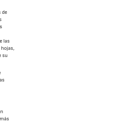
s de
s
as
e las
 hojas,
e su
e
nas
on
s más