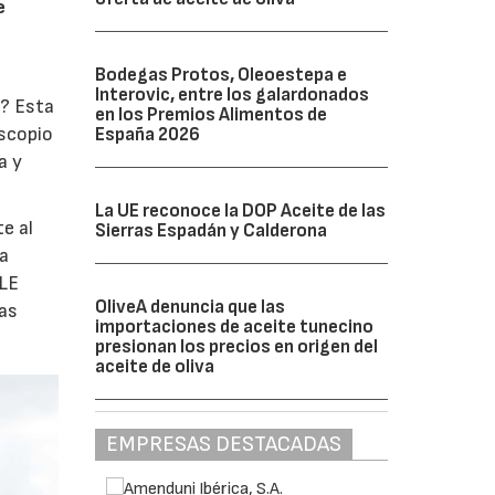
e
Bodegas Protos, Oleoestepa e
Interovic, entre los galardonados
o? Esta
en los Premios Alimentos de
oscopio
España 2026
a y
La UE reconoce la DOP Aceite de las
e al
Sierras Espadán y Calderona
la
ULE
OliveA denuncia que las
las
importaciones de aceite tunecino
presionan los precios en origen del
aceite de oliva
EMPRESAS DESTACADAS