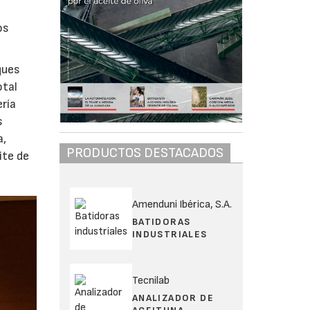
os
ques
otal
ería
s
a,
PRODUCTOS DESTACADOS
ite de
Amenduni Ibérica, S.A.
BATIDORAS
INDUSTRIALES
Tecnilab
ANALIZADOR DE