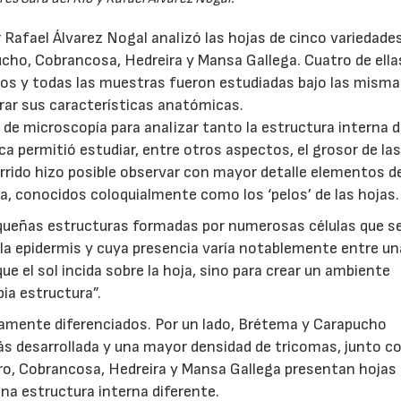
or Rafael Álvarez Nogal analizó las hojas de cinco variedade
ucho, Cobrancosa, Hedreira y Mansa Gallega. Cuatro de ella
os y todas las muestras fueron estudiadas bajo las mism
rar sus características anatómicas.
 de microscopía para analizar tanto la estructura interna d
a permitió estudiar, entre otros aspectos, el grosor de las
rrido hizo posible observar con mayor detalle elementos d
a, conocidos coloquialmente como los ‘pelos’ de las hojas.
equeñas estructuras formadas por numerosas células que s
la epidermis y cuya presencia varía notablemente entre u
ue el sol incida sobre la hoja, sino para crear un ambiente
pia estructura”.
aramente diferenciados. Por un lado, Brétema y Carapucho
s desarrollada y una mayor densidad de tricomas, junto c
tro, Cobrancosa, Hedreira y Mansa Gallega presentan hoja
na estructura interna diferente.