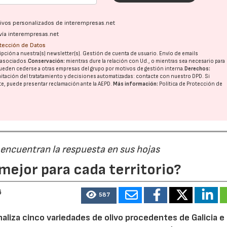
23/07/2026
30/07/2026
ativos personalizados de interempresas.net
vía interempresas.net
otección de Datos
pción a nuestra(s) newsletter(s). Gestión de cuenta de usuario. Envío de emails
o asociados.
Conservación:
mientras dure la relación con Ud., o mientras sea necesario para
ueden cederse a otras
empresas del grupo
por motivos de gestión interna.
Derechos:
imitación del tratatamiento y decisiones automatizadas:
contacte con nuestro DPD
. Si
nte, puede presentar reclamación ante la
AEPD
.
Más información:
Política de Protección de
 encuentran la respuesta en sus hojas
mejor para cada territorio?
6
587
naliza cinco variedades de olivo procedentes de Galicia e