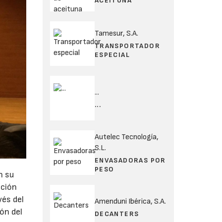
ACEITUNA
Tamesur, S.A.
TRANSPORTADOR
ESPECIAL
...
...
Autelec Tecnología,
S.L.
ENVASADORAS POR
PESO
n su
ución
vés del
Amenduni Ibérica, S.A.
ón del
DECANTERS