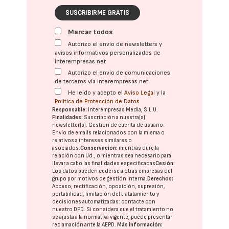
SUSCRIBIRME GRATIS
Marcar todos
Autorizo el envío de newsletters y
avisos informativos personalizados de
interempresas.net
Autorizo el envío de comunicaciones
de terceros vía interempresas.net
He leído y acepto el
Aviso Legal
y la
Política de Protección de Datos
Responsable:
Interempresas Media, S.L.U.
Finalidades:
Suscripción a nuestra(s)
newsletter(s). Gestión de cuenta de usuario.
Envío de emails relacionados con la misma o
relativos a intereses similares o
asociados.
Conservación:
mientras dure la
relación con Ud., o mientras sea necesario para
llevar a cabo las finalidades especificadas
Cesión:
Los datos pueden cederse a otras
empresas del
grupo
por motivos de gestión interna.
Derechos:
Acceso, rectificación, oposición, supresión,
portabilidad, limitación del tratatamiento y
decisiones automatizadas:
contacte con
nuestro DPD
. Si considera que el tratamiento no
se ajusta a la normativa vigente, puede presentar
reclamación ante la
AEPD
.
Más información: