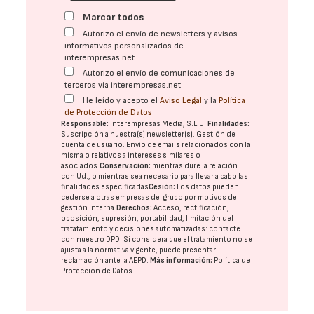
Marcar todos
Autorizo el envío de newsletters y avisos
informativos personalizados de
interempresas.net
Autorizo el envío de comunicaciones de
terceros vía interempresas.net
He leído y acepto el
Aviso Legal
y la
Política
de Protección de Datos
Responsable:
Interempresas Media, S.L.U.
Finalidades:
Suscripción a nuestra(s) newsletter(s). Gestión de
cuenta de usuario. Envío de emails relacionados con la
misma o relativos a intereses similares o
asociados.
Conservación:
mientras dure la relación
con Ud., o mientras sea necesario para llevar a cabo las
finalidades especificadas
Cesión:
Los datos pueden
cederse a otras
empresas del grupo
por motivos de
gestión interna.
Derechos:
Acceso, rectificación,
oposición, supresión, portabilidad, limitación del
tratatamiento y decisiones automatizadas:
contacte
con nuestro DPD
. Si considera que el tratamiento no se
ajusta a la normativa vigente, puede presentar
reclamación ante la
AEPD
.
Más información:
Política de
Protección de Datos