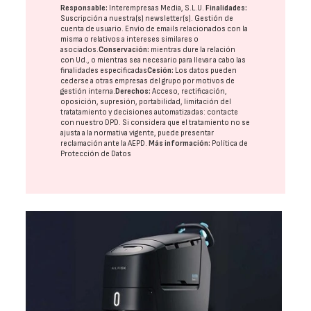
Responsable:
Interempresas Media, S.L.U.
Finalidades:
Suscripción a nuestra(s) newsletter(s). Gestión de
cuenta de usuario. Envío de emails relacionados con la
misma o relativos a intereses similares o
asociados.
Conservación:
mientras dure la relación
con Ud., o mientras sea necesario para llevar a cabo las
finalidades especificadas
Cesión:
Los datos pueden
cederse a otras
empresas del grupo
por motivos de
gestión interna.
Derechos:
Acceso, rectificación,
oposición, supresión, portabilidad, limitación del
tratatamiento y decisiones automatizadas:
contacte
con nuestro DPD
. Si considera que el tratamiento no se
ajusta a la normativa vigente, puede presentar
reclamación ante la
AEPD
.
Más información:
Política de
Protección de Datos