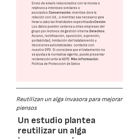
Envío de emails relacionados con la misma o
relativos a intereses similares o
asociados.
Conservación:
mientras dure la
relación con Ud., o mientras sea necesario para
llevar a cabo las finalidades especificadas
Cesión:
Los datos pueden cederse a otras
empresas del
grupo
por motivos de gestión interna.
Derechos:
Acceso, rectificación, oposición, supresión,
portabilidad, limitación del tratatamiento y
decisiones automatizadas:
contacte con
nuestro DPD
. Si considera que el tratamiento no
se ajusta a la normativa vigente, puede presentar
reclamación ante la
AEPD
.
Más información:
Política de Protección de Datos
Reutilizan un alga invasora para mejorar
piensos
Un estudio plantea
reutilizar un alga