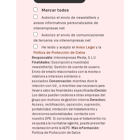
Marcar todos
Autorizo el envío de newsletters y
avisos informativos personalizados de
interempresas.net
Autorizo el envío de comunicaciones
de terceros vía interempresas.net
He leído y acepto el
Aviso Legal
y la
Política de Protección de Datos
Responsable:
Interempresas Media, S.L.U.
Finalidades:
Suscripción a nuestra(s)
newsletter(s). Gestión de cuenta de usuario.
Envío de emails relacionados con la misma o
relativos a intereses similares o
asociados.
Conservación:
mientras dure la
relación con Ud., o mientras sea necesario para
llevar a cabo las finalidades especificadas
Cesión:
Los datos pueden cederse a otras
empresas del
grupo
por motivos de gestión interna.
Derechos:
Acceso, rectificación, oposición, supresión,
portabilidad, limitación del tratatamiento y
decisiones automatizadas:
contacte con
nuestro DPD
. Si considera que el tratamiento no
se ajusta a la normativa vigente, puede presentar
reclamación ante la
AEPD
.
Más información:
Política de Protección de Datos