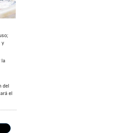
uso;
 y
 la
n del
ará el