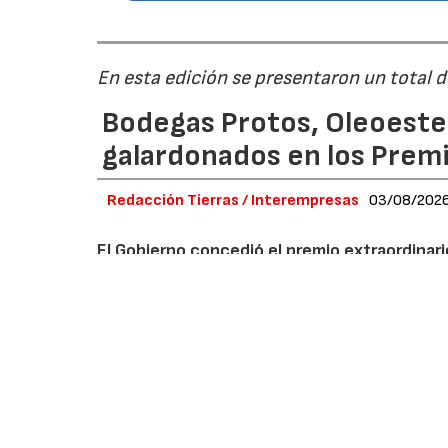
En esta edición se presentaron un total 
Bodegas Protos, Oleoestep
galardonados en los Prem
Redacción Tierras / Interempresas
03/08/202
El Gobierno concedió el premio extraordinar
(Valladolid) en una edición en la que también
Aguilar de Campoo (Palencia) y a la aceitera 
El
Ministerio de Agricultura, Pesca y Aliment
en reconocimiento a una trayectoria que ha co
español sabiendo ”combinar tradición, conoci
ligado al territorio”.