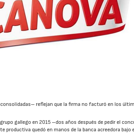
 consolidadas– reflejan que la firma no facturó en los últi
l grupo gallego en 2015 –dos años después de pedir el conc
09/07/2026
23/07/2026
arte productiva quedó en manos de la banca acreedora bajo e