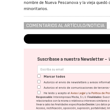
nombre de Nueva Pescanova y la vieja quedó c
minoritarios.
COMENTARIOS AL ARTÍCULO/NOTICIA
Suscríbase a nuestra Newsletter -
Marcar todos
Autorizo el envío de newsletters y avisos inform
Autorizo el envío de comunicaciones de terceros 
He leído y acepto el
Aviso Legal
y la
Política de Pr
Responsable:
Interempresas Media, S.L.U.
Finalidades:
Suscri
relacionados con la misma o relativos a intereses similares 
llevar a cabo las finalidades especificadas
Cesión:
Los datos p
Acceso, rectificación, oposición, supresión, portabilidad, l