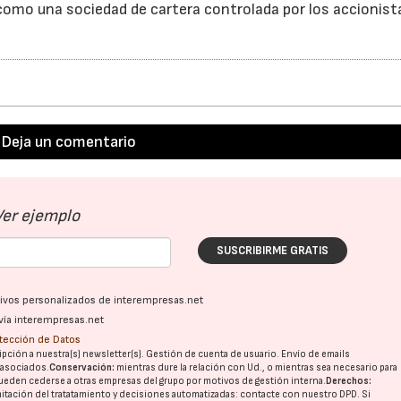
omo una sociedad de cartera controlada por los accionist
Deja un comentario
Ver ejemplo
SUSCRIBIRME GRATIS
ativos personalizados de interempresas.net
vía interempresas.net
otección de Datos
pción a nuestra(s) newsletter(s). Gestión de cuenta de usuario. Envío de emails
o asociados.
Conservación:
mientras dure la relación con Ud., o mientras sea necesario para
ueden cederse a otras
empresas del grupo
por motivos de gestión interna.
Derechos:
imitación del tratatamiento y decisiones automatizadas:
contacte con nuestro DPD
. Si