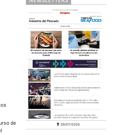
NEWSLETTERS
mos
urso de
09/07/2026
l