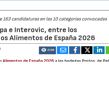
de 163 candidaturas en las 10 categorías convocadas
a e Interovic, entre los
ios Alimentos de España 2026
6
2199
io
Alimentos de España 2026
a las bodegas Protos, de Peñ
 se galardonó a la empresa de alimentación Galletas Gulló
sevillana Oleoestepa.
ación
(MAPA) informó de la concesión a Protos de dicha dis
nvertido a la bodega en “uno de los grandes referentes“ d
miento e innovación para consolidar un proyecto de excel