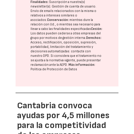
Finalidades:
Suscripción a nuestra(s)
newsletter(s). Gestión de cuenta de usuario.
Envío de emails relacionados con la misma o
relativos a intereses similares o
asociados.
Conservación:
mientras dure la
relación con Ud., o mientras sea necesario para
llevar a cabo las finalidades especificadas
Cesión:
Los datos pueden cederse a otras
empresas del
grupo
por motivos de gestión interna.
Derechos:
Acceso, rectificación, oposición, supresión,
portabilidad, limitación del tratatamiento y
decisiones automatizadas:
contacte con
nuestro DPD
. Si considera que el tratamiento no
se ajusta a la normativa vigente, puede presentar
reclamación ante la
AEPD
.
Más información:
Política de Protección de Datos
Cantabria convoca
ayudas por 4,5 millones
para la competitividad