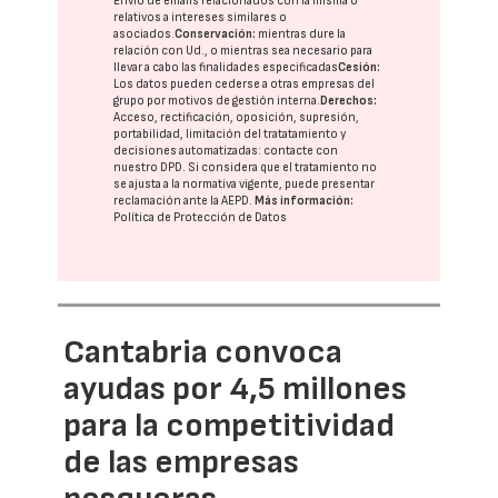
Envío de emails relacionados con la misma o
relativos a intereses similares o
asociados.
Conservación:
mientras dure la
relación con Ud., o mientras sea necesario para
llevar a cabo las finalidades especificadas
Cesión:
Los datos pueden cederse a otras
empresas del
grupo
por motivos de gestión interna.
Derechos:
Acceso, rectificación, oposición, supresión,
portabilidad, limitación del tratatamiento y
decisiones automatizadas:
contacte con
nuestro DPD
. Si considera que el tratamiento no
se ajusta a la normativa vigente, puede presentar
reclamación ante la
AEPD
.
Más información:
Política de Protección de Datos
Cantabria convoca
ayudas por 4,5 millones
para la competitividad
de las empresas