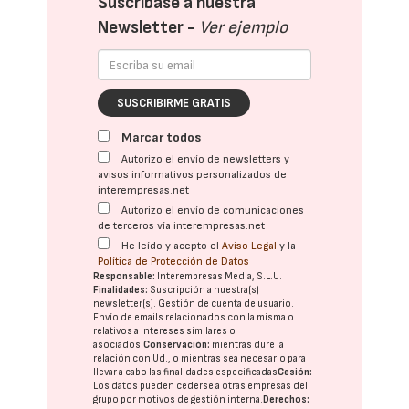
Suscríbase a nuestra
Newsletter -
Ver ejemplo
SUSCRIBIRME GRATIS
Marcar todos
Autorizo el envío de newsletters y
avisos informativos personalizados de
interempresas.net
Autorizo el envío de comunicaciones
de terceros vía interempresas.net
He leído y acepto el
Aviso Legal
y la
Política de Protección de Datos
Responsable:
Interempresas Media, S.L.U.
Finalidades:
Suscripción a nuestra(s)
newsletter(s). Gestión de cuenta de usuario.
Envío de emails relacionados con la misma o
relativos a intereses similares o
asociados.
Conservación:
mientras dure la
relación con Ud., o mientras sea necesario para
llevar a cabo las finalidades especificadas
Cesión:
Los datos pueden cederse a otras
empresas del
grupo
por motivos de gestión interna.
Derechos: