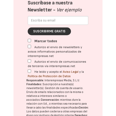
Suscríbase a nuestra
Newsletter -
Ver ejemplo
SUSCRIBIRME GRATIS
Marcar todos
Autorizo el envío de newsletters y
avisos informativos personalizados de
interempresas.net
Autorizo el envío de comunicaciones
de terceros vía interempresas.net
He leído y acepto el
Aviso Legal
y la
Política de Protección de Datos
Responsable:
Interempresas Media, S.L.U.
Finalidades:
Suscripción a nuestra(s)
newsletter(s). Gestión de cuenta de usuario.
Envío de emails relacionados con la misma o
relativos a intereses similares o
asociados.
Conservación:
mientras dure la
relación con Ud., o mientras sea necesario para
llevar a cabo las finalidades especificadas
Cesión:
Los datos pueden cederse a otras
empresas del
grupo
por motivos de gestión interna.
Derechos: