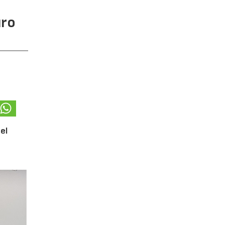
uro
el