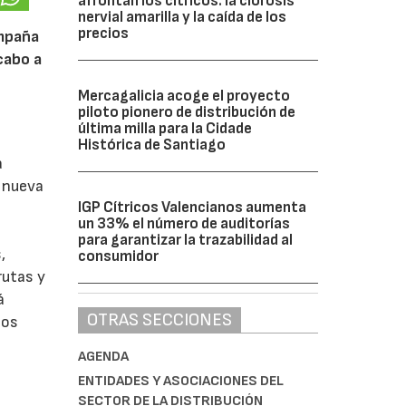
afrontan los cítricos: la clorosis
nervial amarilla y la caída de los
precios
ampaña
cabo a
Mercagalicia acoge el proyecto
piloto pionero de distribución de
última milla para la Cidade
Histórica de Santiago
a
a nueva
IGP Cítricos Valencianos aumenta
un 33% el número de auditorías
para garantizar la trazabilidad al
,
consumidor
rutas y
á
OTRAS SECCIONES
tos
AGENDA
ENTIDADES Y ASOCIACIONES DEL
SECTOR DE LA DISTRIBUCIÓN