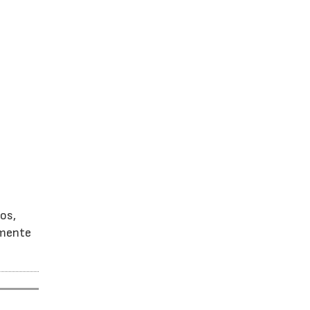
os,
amente