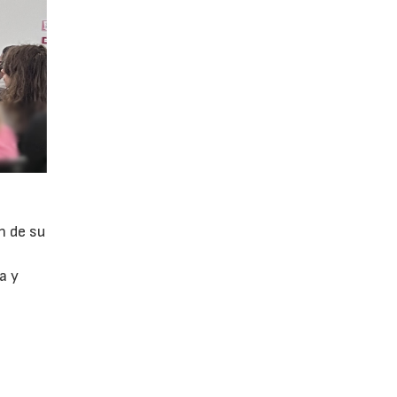
n de su
a y