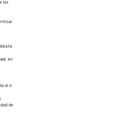
e las
antizar
 debate
sos
: en
da el 4
o
idad de