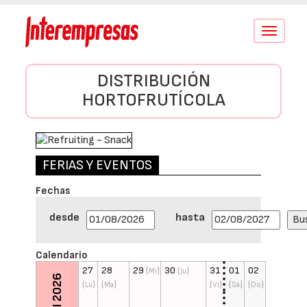
Conmutar
navegació
DISTRIBUCIÓN
HORTOFRUTÍCOLA
FERIAS Y EVENTOS
Fechas
desde
hasta
Calendario
27
28
29
(
)
30
(
)
31
01
02
Mi
Ju
Jul 2026
(
)
(
)
(
)
(
)
(
)
Lu
Ma
Vi
Sá
Do