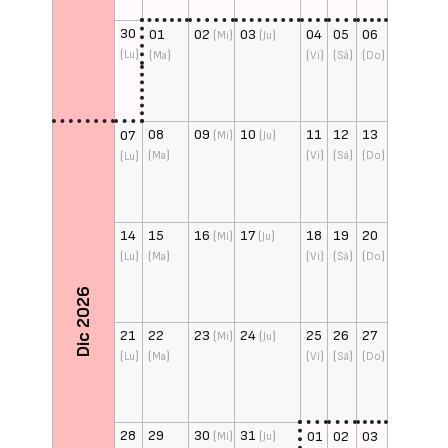
30
01
02
(
)
03
(
)
04
05
06
Mi
Ju
(
)
(
)
(
)
(
)
(
)
Lu
Ma
Vi
Sá
Do
08
09
(
)
10
(
)
11
12
13
07
Mi
Ju
(
)
(
)
(
)
(
)
(
)
Ma
Vi
Sá
Do
Lu
14
15
16
(
)
17
(
)
18
19
20
Mi
Ju
(
)
(
)
(
)
(
)
(
)
Lu
Ma
Vi
Sá
Do
Dic 2026
21
22
23
(
)
24
(
)
25
26
27
Mi
Ju
(
)
(
)
(
)
(
)
(
)
Lu
Ma
Vi
Sá
Do
28
29
30
(
)
31
(
)
01
02
03
Mi
Ju