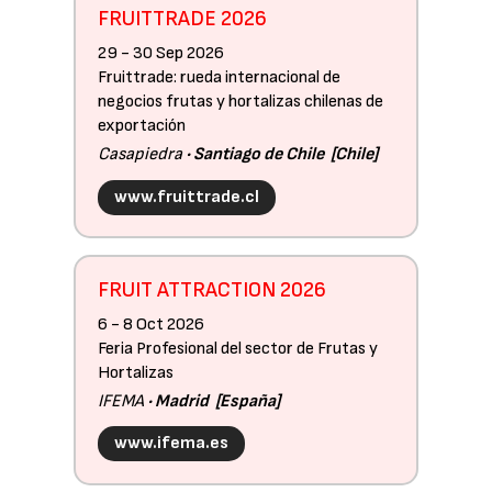
FRUITTRADE 2026
29 - 30 Sep 2026
Fruittrade: rueda internacional de
negocios frutas y hortalizas chilenas de
exportación
Casapiedra
Santiago de Chile
Chile
www.fruittrade.cl
FRUIT ATTRACTION 2026
6 - 8 Oct 2026
Feria Profesional del sector de Frutas y
Hortalizas
IFEMA
Madrid
España
www.ifema.es