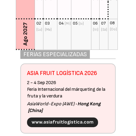
08
02
03
04
(
)
05
(
)
06
07
Mi
Ju
Ago 2027
(
)
(
)
(
)
(
)
(
)
Do
Lu
Ma
Vi
Sá
FERIAS ESPECIALIZADAS
ASIA FRUIT LOGÍSTICA 2026
2 - 4 Sep 2026
Feria Internacional del márqueting de la
fruta y la verdura
AsiaWorld-Expo (AWE)
Hong Kong
China
www.asiafruitlogistica.com