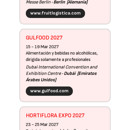
Messe Berlin
Berlín
Alemania
www.fruitlogistica.com
GULFOOD 2027
15 - 19 Mar 2027
Alimentación y bebidas no alcohólicas,
dirigida solamente a profesionales
Dubai International Convention and
Exhibition Centre
Dubái
Emiratos
Árabes Unidos
www.gulfood.com
HORTIFLORA EXPO 2027
23 - 25 Mar 2027