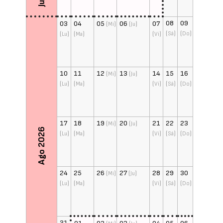
08
09
03
04
05
(
)
06
(
)
07
Mi
Ju
(
)
(
)
(
)
(
)
(
)
Sá
Do
Lu
Ma
Vi
10
11
12
(
)
13
(
)
14
15
16
Mi
Ju
(
)
(
)
(
)
(
)
(
)
Lu
Ma
Vi
Sá
Do
17
18
19
(
)
20
(
)
21
22
23
Mi
Ju
Ago 2026
(
)
(
)
(
)
(
)
(
)
Lu
Ma
Vi
Sá
Do
24
25
26
(
)
27
(
)
28
29
30
Mi
Ju
(
)
(
)
(
)
(
)
(
)
Lu
Ma
Vi
Sá
Do
31