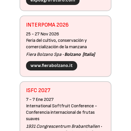
expoagrofuturo.com
INTERPOMA 2026
25 - 27 Nov 2026
Feria del cultivo, conservación y
comercialización de la manzana
Fiera Bolzano Spa
Bolzano
Italia
www.fierabolzano.it
ISFC 2027
7 - 7 Ene 2027
International Softfruit Conference -
Conferencia internacional de frutas
suaves
1931 Congrescentrum Brabanthallen