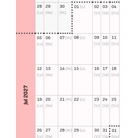
28
29
30
01
(
)
02
03
04
Ju
(
)
(
)
(
)
(
)
(
)
(
)
Lu
Ma
Mi
Vi
Sá
Do
08
(
)
09
10
11
05
06
07
(
)
Ju
Mi
(
)
(
)
(
)
(
)
(
)
Vi
Sá
Do
Lu
Ma
12
13
14
(
)
15
(
)
16
17
18
Mi
Ju
(
)
(
)
(
)
(
)
(
)
Lu
Ma
Vi
Sá
Do
Jul 2027
19
20
21
(
)
22
(
)
23
24
25
Mi
Ju
(
)
(
)
(
)
(
)
(
)
Lu
Ma
Vi
Sá
Do
26
27
28
(
)
29
(
)
30
31
01
Mi
Ju
(
)
(
)
(
)
(
)
(
)
Lu
Ma
Vi
Sá
Do