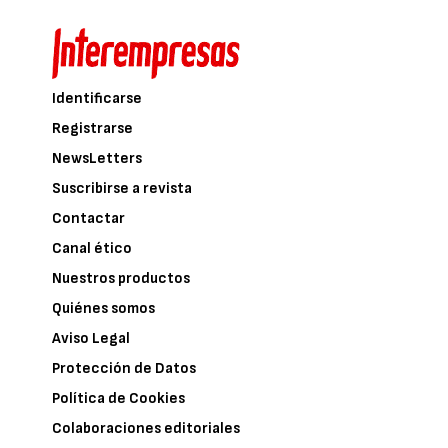
Identificarse
Registrarse
NewsLetters
Suscribirse a revista
Contactar
Canal ético
Nuestros productos
Quiénes somos
Aviso Legal
Protección de Datos
Política de Cookies
Colaboraciones editoriales