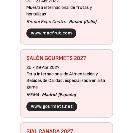
20 - 21 Abr 2027
Muestra internacional de frutas y
hortalizas
Rimini Expo Centre
Rimini
Italia
www.macfrut.com
SALÓN GOURMETS 2027
26 - 29 Abr 2027
Feria Internacional de Alimentación y
Bebidas de Calidad, especializada en alta
gama
IFEMA
Madrid
España
www.gourmets.net
SIAL CANADA 2027