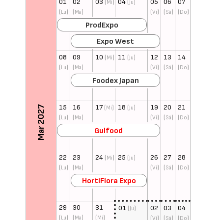
01
02
03
(
)
04
(
)
05
06
07
Mi
Ju
(
)
(
)
(
)
(
)
(
)
Lu
Ma
Vi
Sá
Do
ProdExpo
Expo West
08
09
10
(
)
11
(
)
12
13
14
Mi
Ju
(
)
(
)
(
)
(
)
(
)
Lu
Ma
Vi
Sá
Do
Foodex Japan
15
16
17
(
)
18
(
)
19
20
21
Mar 2027
Mi
Ju
(
)
(
)
(
)
(
)
(
)
Lu
Ma
Vi
Sá
Do
Gulfood
22
23
24
(
)
25
(
)
26
27
28
Mi
Ju
(
)
(
)
(
)
(
)
(
)
Lu
Ma
Vi
Sá
Do
HortiFlora Expo
29
30
31
01
(
)
02
03
04
Ju
(
)
(
)
(
)
(
)
(
)
(
)
Lu
Ma
Mi
Vi
Sá
Do