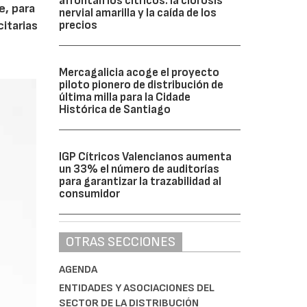
afrontan los cítricos: la clorosis
e, para
nervial amarilla y la caída de los
precios
citarias
Mercagalicia acoge el proyecto
piloto pionero de distribución de
última milla para la Cidade
Histórica de Santiago
IGP Cítricos Valencianos aumenta
un 33% el número de auditorías
para garantizar la trazabilidad al
consumidor
OTRAS SECCIONES
AGENDA
ENTIDADES Y ASOCIACIONES DEL
SECTOR DE LA DISTRIBUCIÓN