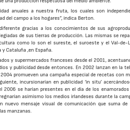
o de una producción respetuosa del medio ambiente.
idad anuales a nuestra fruta, los cuales son independi
dad del campo a los hogares”, indica Berton.
diferente gracias a los conocimientos de sus agroprodu
ilegiadas de sus tierras de producción. Las mismas se rep
cultura como lo son el sureste, el suroeste y el Val-de-
ia y Cataluña ,en España.
cados y supermercados franceses desde el 2001, acentuan
ios y publicidad desde entonces. En 2002 lanzan en la te
 el 2004 promueven una campaña especial de recetas con 
guiente, incursionarían en publicidad ‘in situ’ acercándos
 el 2006 se harían presentes en el día de los enamorados
regnarían asimismo los medios irlandeses durante la cam
un nuevo mensaje visual de comunicación que suma de 
e las manzanas.