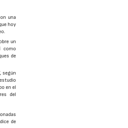
con una
 que hoy
eo.
obre un
sí como
oques de
, según
estudio
bo en el
res del
ionadas
dice de