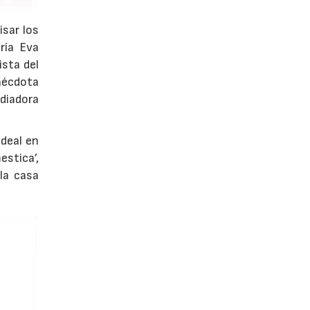
sar los
ría Eva
ista del
anécdota
ediadora
deal en
estica’,
 la casa