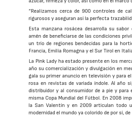
azúcar, firmeza y color, así como en el marc
“Realizamos cerca de 900 controles de cal
rigurosos y aseguran así la perfecta trazabili
Esta manzana rosácea desarrolla su sabor 
amén de beneficiarse de las condiciones priv
un trío de regiones bendecidas para la horti
Francia, Emilia Romagna y el Sur Tirol en Ital
La Pink Lady ha estado presente en los mer
año su comercialización y divulgación en med
gala su primer anuncio en televisión y para
rosa en revistas de variada índole. Al año si
distribuidor y al consumidor de a pie y para
misma Copa Mundial del Fútbol. En 2008 imp
la San Valentín y en 2009 articulan todo 
modernidad el mundo ya colorido de por sí, d