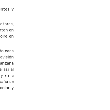
entes y
ctores,
arten en
Loire en
do cada
levisión
manzana
e así al
 y en la
paña de
color y