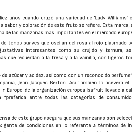
iez años cuando cruzó una variedad de 'Lady Williams' 
 a sabor y coloración de este fruto se refiere. Esta marca,
una de las manzanas más importantes en el mercado europ
 de tonos suaves que oscilan del rosa al rojo plasmado s
gustativas interesantes como su crujido y ternura, a
s que recuerdan a la fresa y a la vainilla, con ligeros t
o de azúcar y acidez, así como con un reconocido perfume”
mpañía, Jean-Jacques Berton. Así también lo asevera el 
n Europe’ de la organización europea Isafruit llevado a ca
 “preferida entre todas las categorías de consumido
rensa de este grupo asegura que sus manzanas son selecc
igente de condiciones en lo referente a términos de ín