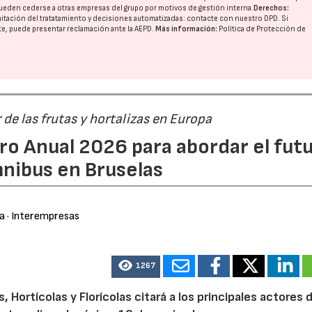
ueden cederse a otras
empresas del grupo
por motivos de gestión interna.
Derechos:
imitación del tratatamiento y decisiones automatizadas:
contacte con nuestro DPD
. Si
nte, puede presentar reclamación ante la
AEPD
.
Más información:
Política de Protección de
r de las frutas y hortalizas en Europa
ro Anual 2026 para abordar el fut
nibus en Bruselas
ra
· Interempresas
1267
Hortícolas y Florícolas citará a los principales actores d