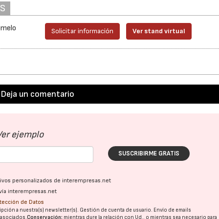
AS
omelo
Solicitar información
Ver stand virtual
Deja un comentario
Ver ejemplo
SUSCRIBIRME GRATIS
ativos personalizados de interempresas.net
vía interempresas.net
otección de Datos
pción a nuestra(s) newsletter(s). Gestión de cuenta de usuario. Envío de emails
o asociados.
Conservación:
mientras dure la relación con Ud., o mientras sea necesario para