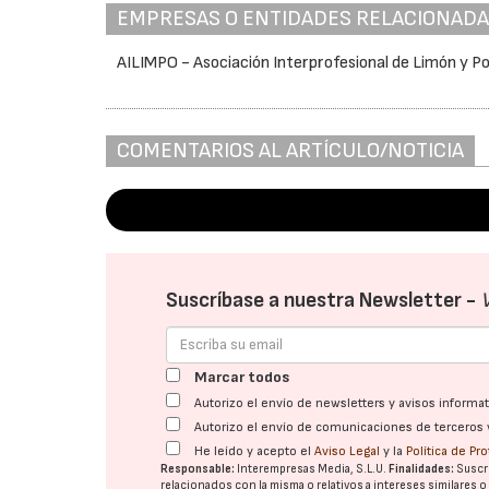
EMPRESAS O ENTIDADES RELACIONAD
AILIMPO - Asociación Interprofesional de Limón y P
COMENTARIOS AL ARTÍCULO/NOTICIA
Suscríbase a nuestra Newsletter -
Marcar todos
Autorizo el envío de newsletters y avisos inform
Autorizo el envío de comunicaciones de terceros 
He leído y acepto el
Aviso Legal
y la
Política de Pr
Responsable:
Interempresas Media, S.L.U.
Finalidades:
Suscri
relacionados con la misma o relativos a intereses similares 