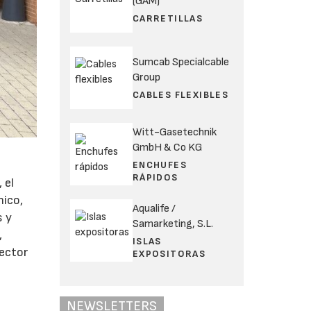
(GAM)
CARRETILLAS
Sumcab Specialcable
Group
CABLES FLEXIBLES
Witt-Gasetechnik
GmbH & Co KG
ENCHUFES
RÁPIDOS
 el
nico,
Aqualife /
s y
Samarketing, S.L.
,
ISLAS
sector
EXPOSITORAS
NEWSLETTERS