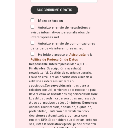
SUSCRIBIRME GRATIS
Marcar todos
Autorizo el envío de newsletters y
avisos informativos personalizados de
interempresas.net
Autorizo el envío de comunicaciones
de terceros vía interempresas.net
He leído y acepto el
Aviso Legal
y la
Política de Protección de Datos
Responsable:
Interempresas Media, S.L.U.
Finalidades:
Suscripción a nuestra(s)
newsletter(s). Gestión de cuenta de usuario.
Envío de emails relacionados con la misma o
relativos a intereses similares o
asociados.
Conservación:
mientras dure la
relación con Ud., o mientras sea necesario para
llevar a cabo las finalidades especificadas
Cesión:
Los datos pueden cederse a otras
empresas del
grupo
por motivos de gestión interna.
Derechos:
Acceso, rectificación, oposición, supresión,
portabilidad, limitación del tratatamiento y
decisiones automatizadas:
contacte con
nuestro DPD
. Si considera que el tratamiento no
se ajusta a la normativa vigente, puede presentar