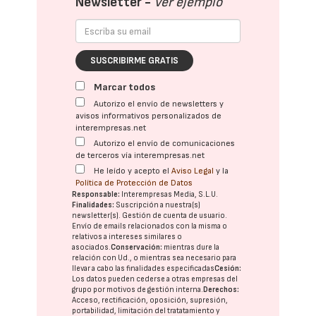
Newsletter -
Ver ejemplo
SUSCRIBIRME GRATIS
Marcar todos
Autorizo el envío de newsletters y
avisos informativos personalizados de
interempresas.net
Autorizo el envío de comunicaciones
de terceros vía interempresas.net
He leído y acepto el
Aviso Legal
y la
Política de Protección de Datos
Responsable:
Interempresas Media, S.L.U.
Finalidades:
Suscripción a nuestra(s)
newsletter(s). Gestión de cuenta de usuario.
Envío de emails relacionados con la misma o
relativos a intereses similares o
asociados.
Conservación:
mientras dure la
relación con Ud., o mientras sea necesario para
llevar a cabo las finalidades especificadas
Cesión:
Los datos pueden cederse a otras
empresas del
grupo
por motivos de gestión interna.
Derechos:
Acceso, rectificación, oposición, supresión,
portabilidad, limitación del tratatamiento y