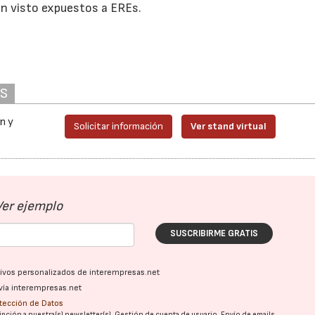
n visto expuestos a EREs.
AS
n y
Solicitar información
Ver stand virtual
Ver ejemplo
SUSCRIBIRME GRATIS
ativos personalizados de interempresas.net
vía interempresas.net
otección de Datos
pción a nuestra(s) newsletter(s). Gestión de cuenta de usuario. Envío de emails