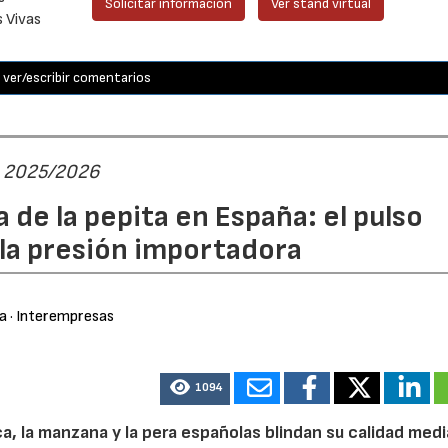
Solicitar información
Ver stand virtual
s Vivas
ver/escribir comentarios
ta 2025/2026
 de la pepita en España: el pulso
 la presión importadora
ra
· Interempresas
1094
ca, la manzana y la pera españolas blindan su calidad med