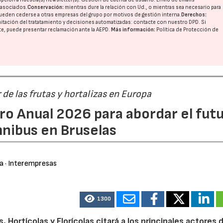
o asociados.
Conservación:
mientras dure la relación con Ud., o mientras sea necesario para
ueden cederse a otras
empresas del grupo
por motivos de gestión interna.
Derechos:
imitación del tratatamiento y decisiones automatizadas:
contacte con nuestro DPD
. Si
nte, puede presentar reclamación ante la
AEPD
.
Más información:
Política de Protección de
r de las frutas y hortalizas en Europa
ro Anual 2026 para abordar el fut
nibus en Bruselas
ra
· Interempresas
1300
21/07/2026
28/07/202
Hortícolas y Florícolas citará a los principales actores d