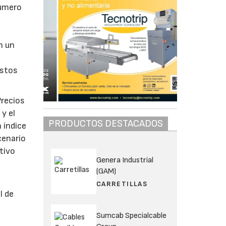
número
n un
estos
Precios
 y el
PRODUCTOS DESTACADOS
 índice
cenario
tivo
Genera Industrial
(GAM)
CARRETILLAS
l de
Sumcab Specialcable