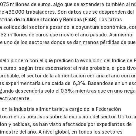
.075 millones de euros, algo que se extenderá también al 
l de 439.000 trabajadores. Son datos que se desprenden del
trias de la Alimentación y Bebidas (FIAB)
. Las cifras
la solidez del sector a pesar de la coyuntura económica, co
232 millones de euros que movió el año pasado. Asimismo,
de uno de los sectores donde se dan menos pérdidas de pu
elo pionero con el que predicen la evolución del Indice de 
n curso, según tres escenarios: el más probable, el positivo
robable, el sector de la alimentación cerraría el año con un
idas experimentaría una caída del 6,3%. Basándose en un es
segundo descendería solo el 0,3%; mientras que en uno nega
pectivamente.
en la industria alimentaria', a cargo de la Federación
atos menos positivos sobre la evolución del sector. Un tota
ión y bebidas, se han visto afectados por expedientes de
imestre del año. A nivel global, en todos los sectores