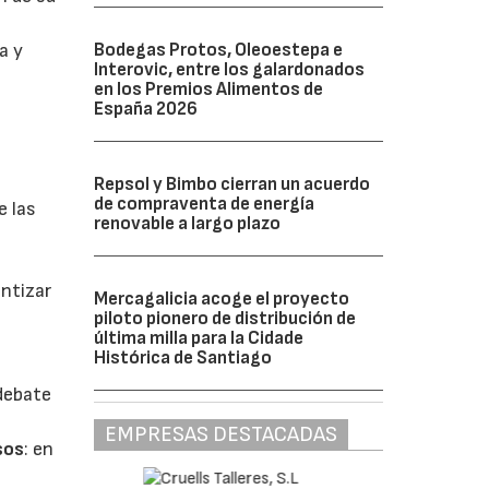
Bodegas Protos, Oleoestepa e
a y
Interovic, entre los galardonados
en los Premios Alimentos de
España 2026
Repsol y Bimbo cierran un acuerdo
de compraventa de energía
e las
renovable a largo plazo
antizar
Mercagalicia acoge el proyecto
piloto pionero de distribución de
última milla para la Cidade
Histórica de Santiago
 debate
EMPRESAS DESTACADAS
sos
: en