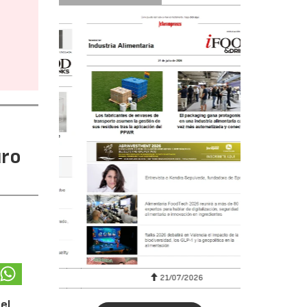
uro
6
21/07/2026
el