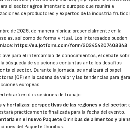
ara el sector agroalimentario europeo que reunirá a
zaciones de productores y expertos de la industria frutícol
mbre de 2026, de manera híbrida: presencialmente en la
selas, así como de forma virtual. Los interesados pueden
enlace:
https://eu.jotform.com/form/202454207408348
.
lave para el intercambio de conocimientos, el debate sobr
y la búsqueda de soluciones conjuntas ante los desafíos
ta el sector. Durante la jornada, se analizará el papel
ores (OP) en la cadena de valor y las tendencias para gar
ducciones europeas.
ertebrará en dos sesiones de trabajo:
s y hortalizas: perspectivas de las regiones y del sector
:
estará prácticamente finalizada para la fecha del evento.
entaria en el nuevo Paquete Ómnibus de alimentos y pien
iciones del Paquete Ómnibus.