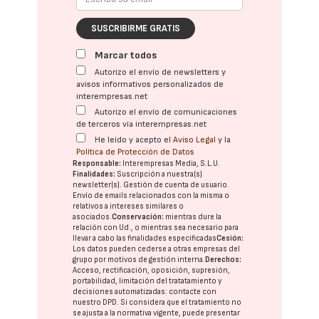
SUSCRIBIRME GRATIS
Marcar todos
Autorizo el envío de newsletters y
avisos informativos personalizados de
interempresas.net
Autorizo el envío de comunicaciones
de terceros vía interempresas.net
He leído y acepto el
Aviso Legal
y la
Política de Protección de Datos
Responsable:
Interempresas Media, S.L.U.
Finalidades:
Suscripción a nuestra(s)
newsletter(s). Gestión de cuenta de usuario.
Envío de emails relacionados con la misma o
relativos a intereses similares o
asociados.
Conservación:
mientras dure la
relación con Ud., o mientras sea necesario para
llevar a cabo las finalidades especificadas
Cesión:
Los datos pueden cederse a otras
empresas del
grupo
por motivos de gestión interna.
Derechos:
Acceso, rectificación, oposición, supresión,
portabilidad, limitación del tratatamiento y
decisiones automatizadas:
contacte con
nuestro DPD
. Si considera que el tratamiento no
se ajusta a la normativa vigente, puede presentar