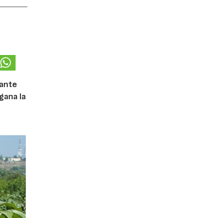
iante
gana la