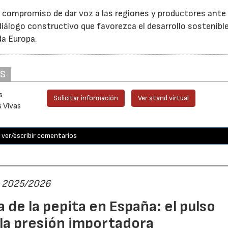
u compromiso de dar voz a las regiones y productores ante 
iálogo constructivo que favorezca el desarrollo sostenible
da Europa.
AS
s
Solicitar información
Ver stand virtual
s Vivas
ver/escribir comentarios
ta 2025/2026
 de la pepita en España: el pulso
 la presión importadora