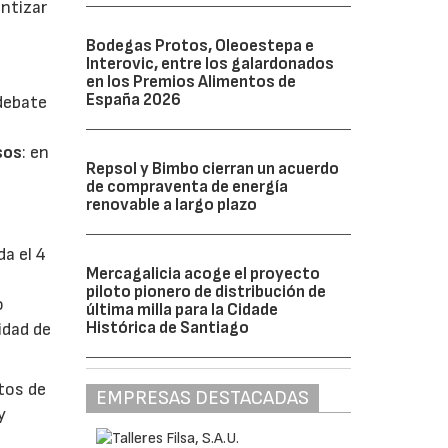
antizar
Bodegas Protos, Oleoestepa e
Interovic, entre los galardonados
en los Premios Alimentos de
España 2026
 debate
sos
: en
Repsol y Bimbo cierran un acuerdo
de compraventa de energía
renovable a largo plazo
da el 4
Mercagalicia acoge el proyecto
piloto pionero de distribución de
o
última milla para la Cidade
Histórica de Santiago
idad de
ctos de
EMPRESAS DESTACADAS
y