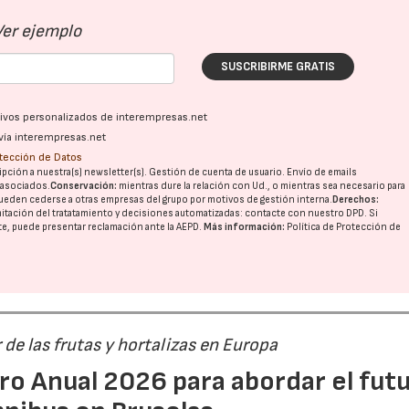
Ver ejemplo
SUSCRIBIRME GRATIS
ativos personalizados de interempresas.net
vía interempresas.net
otección de Datos
pción a nuestra(s) newsletter(s). Gestión de cuenta de usuario. Envío de emails
o asociados.
Conservación:
mientras dure la relación con Ud., o mientras sea necesario para
ueden cederse a otras
empresas del grupo
por motivos de gestión interna.
Derechos:
imitación del tratatamiento y decisiones automatizadas:
contacte con nuestro DPD
. Si
nte, puede presentar reclamación ante la
AEPD
.
Más información:
Política de Protección de
r de las frutas y hortalizas en Europa
ro Anual 2026 para abordar el fut