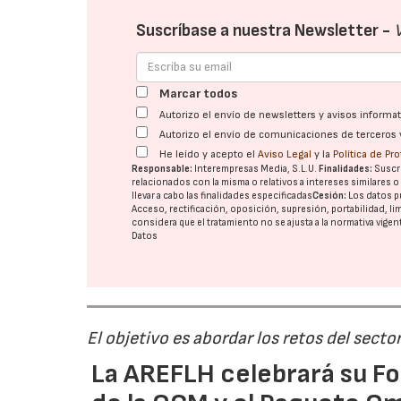
Suscríbase a nuestra Newsletter -
Marcar todos
Autorizo el envío de newsletters y avisos inform
Autorizo el envío de comunicaciones de terceros 
He leído y acepto el
Aviso Legal
y la
Política de Pr
Responsable:
Interempresas Media, S.L.U.
Finalidades:
Suscri
relacionados con la misma o relativos a intereses similares 
llevar a cabo las finalidades especificadas
Cesión:
Los datos p
Acceso, rectificación, oposición, supresión, portabilidad, l
considera que el tratamiento no se ajusta a la normativa vige
Datos
El objetivo es abordar los retos del secto
La AREFLH celebrará su Fo