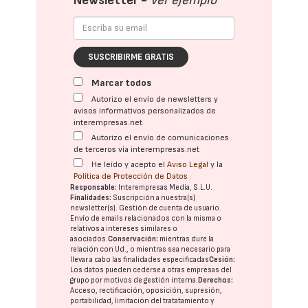
Newsletter -
Ver ejemplo
SUSCRIBIRME GRATIS
Marcar todos
Autorizo el envío de newsletters y
avisos informativos personalizados de
interempresas.net
Autorizo el envío de comunicaciones
de terceros vía interempresas.net
He leído y acepto el
Aviso Legal
y la
Política de Protección de Datos
Responsable:
Interempresas Media, S.L.U.
Finalidades:
Suscripción a nuestra(s)
newsletter(s). Gestión de cuenta de usuario.
Envío de emails relacionados con la misma o
relativos a intereses similares o
asociados.
Conservación:
mientras dure la
relación con Ud., o mientras sea necesario para
llevar a cabo las finalidades especificadas
Cesión:
Los datos pueden cederse a otras
empresas del
grupo
por motivos de gestión interna.
Derechos:
Acceso, rectificación, oposición, supresión,
portabilidad, limitación del tratatamiento y