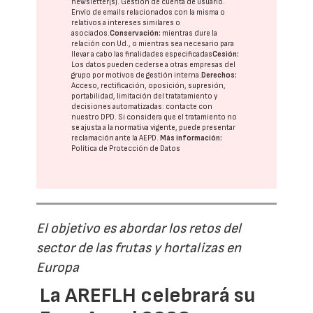
newsletter(s). Gestión de cuenta de usuario.
Envío de emails relacionados con la misma o
relativos a intereses similares o
asociados.
Conservación:
mientras dure la
relación con Ud., o mientras sea necesario para
llevar a cabo las finalidades especificadas
Cesión:
Los datos pueden cederse a otras
empresas del
grupo
por motivos de gestión interna.
Derechos:
Acceso, rectificación, oposición, supresión,
portabilidad, limitación del tratatamiento y
decisiones automatizadas:
contacte con
nuestro DPD
. Si considera que el tratamiento no
se ajusta a la normativa vigente, puede presentar
reclamación ante la
AEPD
.
Más información:
Política de Protección de Datos
El objetivo es abordar los retos del
sector de las frutas y hortalizas en
Europa
La AREFLH celebrará su