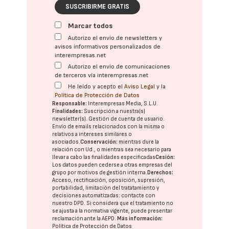
SUSCRIBIRME GRATIS
Marcar todos
Autorizo el envío de newsletters y
avisos informativos personalizados de
interempresas.net
Autorizo el envío de comunicaciones
de terceros vía interempresas.net
He leído y acepto el
Aviso Legal
y la
Política de Protección de Datos
Responsable:
Interempresas Media, S.L.U.
Finalidades:
Suscripción a nuestra(s)
newsletter(s). Gestión de cuenta de usuario.
Envío de emails relacionados con la misma o
relativos a intereses similares o
asociados.
Conservación:
mientras dure la
relación con Ud., o mientras sea necesario para
llevar a cabo las finalidades especificadas
Cesión:
Los datos pueden cederse a otras
empresas del
grupo
por motivos de gestión interna.
Derechos:
Acceso, rectificación, oposición, supresión,
portabilidad, limitación del tratatamiento y
decisiones automatizadas:
contacte con
nuestro DPD
. Si considera que el tratamiento no
se ajusta a la normativa vigente, puede presentar
reclamación ante la
AEPD
.
Más información:
Política de Protección de Datos