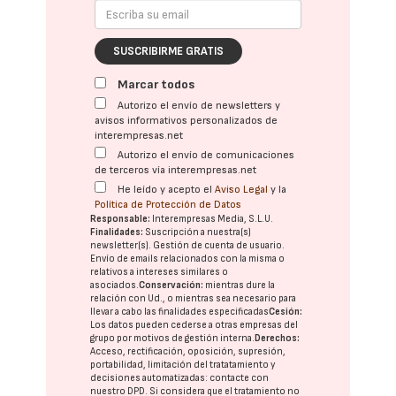
SUSCRIBIRME GRATIS
Marcar todos
Autorizo el envío de newsletters y
avisos informativos personalizados de
interempresas.net
Autorizo el envío de comunicaciones
de terceros vía interempresas.net
He leído y acepto el
Aviso Legal
y la
Política de Protección de Datos
Responsable:
Interempresas Media, S.L.U.
Finalidades:
Suscripción a nuestra(s)
newsletter(s). Gestión de cuenta de usuario.
Envío de emails relacionados con la misma o
relativos a intereses similares o
asociados.
Conservación:
mientras dure la
relación con Ud., o mientras sea necesario para
llevar a cabo las finalidades especificadas
Cesión:
Los datos pueden cederse a otras
empresas del
grupo
por motivos de gestión interna.
Derechos:
Acceso, rectificación, oposición, supresión,
portabilidad, limitación del tratatamiento y
decisiones automatizadas:
contacte con
nuestro DPD
. Si considera que el tratamiento no