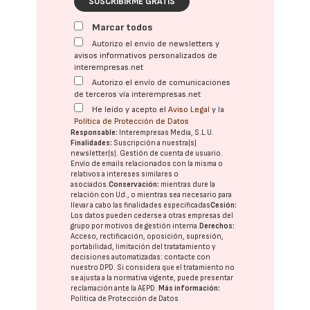
SUSCRIBIRME GRATIS
Marcar todos
Autorizo el envío de newsletters y
avisos informativos personalizados de
interempresas.net
Autorizo el envío de comunicaciones
de terceros vía interempresas.net
He leído y acepto el
Aviso Legal
y la
Política de Protección de Datos
Responsable:
Interempresas Media, S.L.U.
Finalidades:
Suscripción a nuestra(s)
newsletter(s). Gestión de cuenta de usuario.
Envío de emails relacionados con la misma o
relativos a intereses similares o
asociados.
Conservación:
mientras dure la
relación con Ud., o mientras sea necesario para
llevar a cabo las finalidades especificadas
Cesión:
Los datos pueden cederse a otras
empresas del
grupo
por motivos de gestión interna.
Derechos:
Acceso, rectificación, oposición, supresión,
portabilidad, limitación del tratatamiento y
decisiones automatizadas:
contacte con
nuestro DPD
. Si considera que el tratamiento no
se ajusta a la normativa vigente, puede presentar
reclamación ante la
AEPD
.
Más información:
Política de Protección de Datos