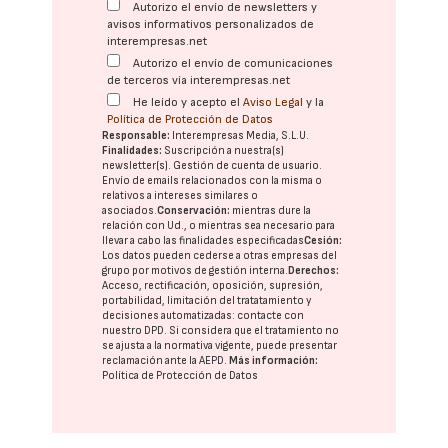
Autorizo el envío de newsletters y
avisos informativos personalizados de
interempresas.net
Autorizo el envío de comunicaciones
de terceros vía interempresas.net
He leído y acepto el
Aviso Legal
y la
Política de Protección de Datos
Responsable:
Interempresas Media, S.L.U.
Finalidades:
Suscripción a nuestra(s)
newsletter(s). Gestión de cuenta de usuario.
Envío de emails relacionados con la misma o
relativos a intereses similares o
asociados.
Conservación:
mientras dure la
relación con Ud., o mientras sea necesario para
llevar a cabo las finalidades especificadas
Cesión:
Los datos pueden cederse a otras
empresas del
grupo
por motivos de gestión interna.
Derechos:
Acceso, rectificación, oposición, supresión,
portabilidad, limitación del tratatamiento y
decisiones automatizadas:
contacte con
nuestro DPD
. Si considera que el tratamiento no
se ajusta a la normativa vigente, puede presentar
reclamación ante la
AEPD
.
Más información:
Política de Protección de Datos