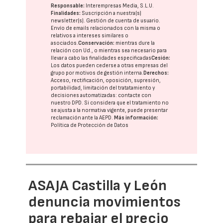
Responsable:
Interempresas Media, S.L.U.
Finalidades:
Suscripción a nuestra(s)
newsletter(s). Gestión de cuenta de usuario.
Envío de emails relacionados con la misma o
relativos a intereses similares o
asociados.
Conservación:
mientras dure la
relación con Ud., o mientras sea necesario para
llevar a cabo las finalidades especificadas
Cesión:
Los datos pueden cederse a otras
empresas del
grupo
por motivos de gestión interna.
Derechos:
Acceso, rectificación, oposición, supresión,
portabilidad, limitación del tratatamiento y
decisiones automatizadas:
contacte con
nuestro DPD
. Si considera que el tratamiento no
se ajusta a la normativa vigente, puede presentar
reclamación ante la
AEPD
.
Más información:
Política de Protección de Datos
ASAJA Castilla y León
denuncia movimientos
para rebajar el precio