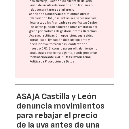
newsletter(s). Gestión de cuenta de usuario.
Envío de emails relacionados con la misma o
relativos a intereses similares o
asociados.
Conservación:
mientras dure la
relación con Ud., o mientras sea necesario para
llevar a cabo las finalidades especificadas
Cesión:
Los datos pueden cederse a otras
empresas del
grupo
por motivos de gestión interna.
Derechos:
Acceso, rectificación, oposición, supresión,
portabilidad, limitación del tratatamiento y
decisiones automatizadas:
contacte con
nuestro DPD
. Si considera que el tratamiento no
se ajusta a la normativa vigente, puede presentar
reclamación ante la
AEPD
.
Más información:
Política de Protección de Datos
ASAJA Castilla y León
denuncia movimientos
para rebajar el precio
de la uva antes de una