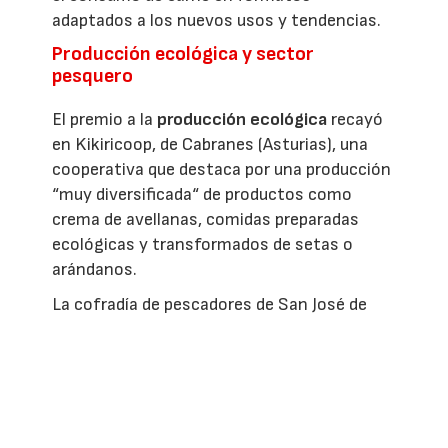
adaptados a los nuevos usos y tendencias.
Producción ecológica y sector
pesquero
El premio a la
producción ecológica
recayó
en Kikiricoop, de Cabranes (Asturias), una
cooperativa que destaca por una producción
“muy diversificada“ de productos como
crema de avellanas, comidas preparadas
ecológicas y transformados de setas o
arándanos.
La cofradía de pescadores de San José de
Cangas (Pontevedra) se alzó con el premio a
la
producción de la pesca y de la
acuicultura
por su ”ejemplar“ proceso de
transformación y modernización, orientado
a generar valor añadido a los productos