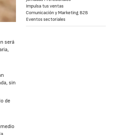
Impulsa tus ventas
Comunicación y Marketing B2B
Eventos sectoriales
ón será
ria,
án
da, sin
lo de
a
r medio
la