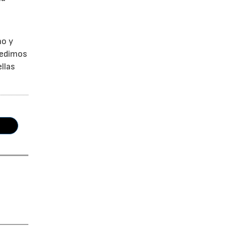
no y
Pedimos
llas