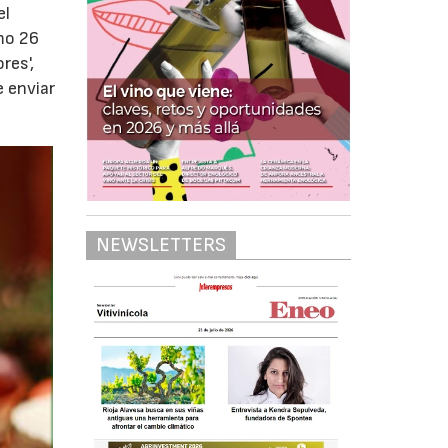
el
imo 26
res',
e enviar
NEWSLETTERS