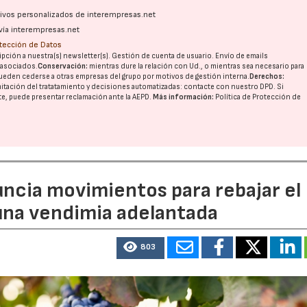
ativos personalizados de interempresas.net
vía interempresas.net
otección de Datos
pción a nuestra(s) newsletter(s). Gestión de cuenta de usuario. Envío de emails
o asociados.
Conservación:
mientras dure la relación con Ud., o mientras sea necesario para
ueden cederse a otras
empresas del grupo
por motivos de gestión interna.
Derechos:
imitación del tratatamiento y decisiones automatizadas:
contacte con nuestro DPD
. Si
nte, puede presentar reclamación ante la
AEPD
.
Más información:
Política de Protección de
uncia movimientos para rebajar el
 una vendimia adelantada
803