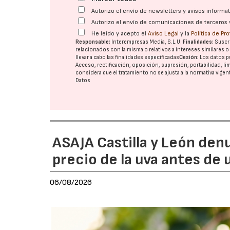
Autorizo el envío de newsletters y avisos inform
Autorizo el envío de comunicaciones de terceros 
He leído y acepto el
Aviso Legal
y la
Política de Pr
Responsable:
Interempresas Media, S.L.U.
Finalidades:
Suscri
relacionados con la misma o relativos a intereses similares 
llevar a cabo las finalidades especificadas
Cesión:
Los datos p
Acceso, rectificación, oposición, supresión, portabilidad, l
considera que el tratamiento no se ajusta a la normativa vige
Datos
ASAJA Castilla y León den
precio de la uva antes de
06/08/2026