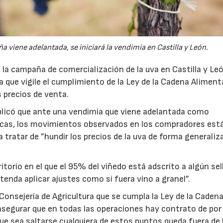
viene adelantada, se iniciará la vendimia en Castilla y León.
la campaña de comercialización de la uva en Castilla y Le
ura que vigile el cumplimiento de la Ley de la Cadena Alimenta
s precios de venta.
plicó que ante una vendimia que viene adelantada como
icas, los movimientos observados en los compradores est
a tratar de ”hundir los precios de la uva de forma generaliza
torio en el que el 95% del viñedo está adscrito a algún sel
tenda aplicar ajustes como si fuera vino a granel”.
Consejería de Agricultura que se cumpla la Ley de la Caden
, asegurar que en todas las operaciones hay contrato de po
 que sea saltarse cualquiera de estos puntos queda fuera de 