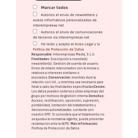
Marcar todos
Autorizo el envío de newsletters y
avisos informativos personalizados de
interempresas.net
Autorizo el envío de comunicaciones
de terceros vía interempresas.net
He leído y acepto el
Aviso Legal
y la
Política de Protección de Datos
Responsable:
Interempresas Media, S.L.U.
Finalidades:
Suscripción a nuestra(s)
newsletter(s). Gestión de cuenta de usuario.
Envío de emails relacionados con la misma o
relativos a intereses similares o
asociados.
Conservación:
mientras dure la
relación con Ud., o mientras sea necesario para
llevar a cabo las finalidades especificadas
Cesión:
Los datos pueden cederse a otras
empresas del
grupo
por motivos de gestión interna.
Derechos:
Acceso, rectificación, oposición, supresión,
portabilidad, limitación del tratatamiento y
decisiones automatizadas:
contacte con
nuestro DPD
. Si considera que el tratamiento no
se ajusta a la normativa vigente, puede presentar
reclamación ante la
AEPD
.
Más información:
Política de Protección de Datos