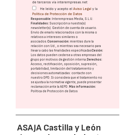
de terceros vía interempresas.net
He leído y acepto el
Aviso Legal
y la
Política de Protección de Datos
Responsable:
Interempresas Media, S.L.U.
Finalidades:
Suscripción a nuestra(s)
newsletter(s). Gestión de cuenta de usuario.
Envío de emails relacionados con la misma o
relativos a intereses similares o
asociados.
Conservación:
mientras dure la
relación con Ud., o mientras sea necesario para
llevar a cabo las finalidades especificadas
Cesión:
Los datos pueden cederse a otras
empresas del
grupo
por motivos de gestión interna.
Derechos:
Acceso, rectificación, oposición, supresión,
portabilidad, limitación del tratatamiento y
decisiones automatizadas:
contacte con
nuestro DPD
. Si considera que el tratamiento no
se ajusta a la normativa vigente, puede presentar
reclamación ante la
AEPD
.
Más información:
Política de Protección de Datos
ASAJA Castilla y León