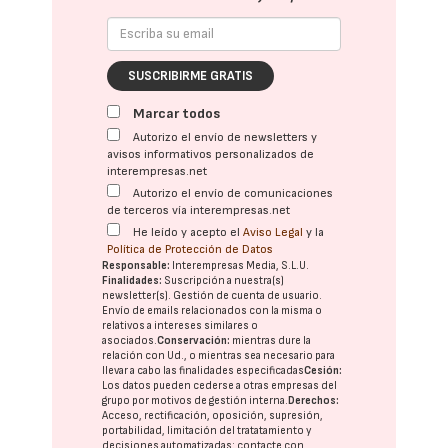
SUSCRIBIRME GRATIS
Marcar todos
Autorizo el envío de newsletters y
avisos informativos personalizados de
interempresas.net
Autorizo el envío de comunicaciones
de terceros vía interempresas.net
He leído y acepto el
Aviso Legal
y la
Política de Protección de Datos
Responsable:
Interempresas Media, S.L.U.
Finalidades:
Suscripción a nuestra(s)
newsletter(s). Gestión de cuenta de usuario.
Envío de emails relacionados con la misma o
relativos a intereses similares o
asociados.
Conservación:
mientras dure la
relación con Ud., o mientras sea necesario para
llevar a cabo las finalidades especificadas
Cesión:
Los datos pueden cederse a otras
empresas del
grupo
por motivos de gestión interna.
Derechos:
Acceso, rectificación, oposición, supresión,
portabilidad, limitación del tratatamiento y
decisiones automatizadas:
contacte con