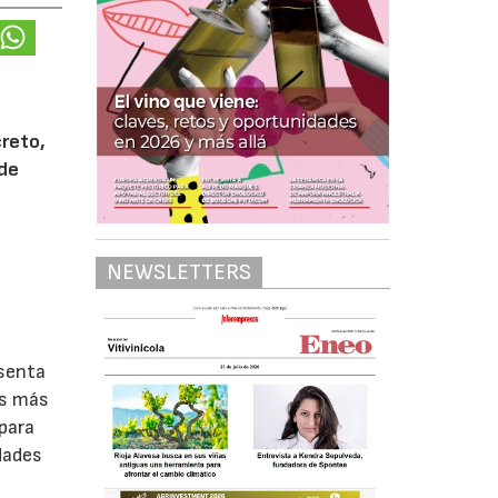
creto,
 de
NEWSLETTERS
esenta
as más
 para
idades