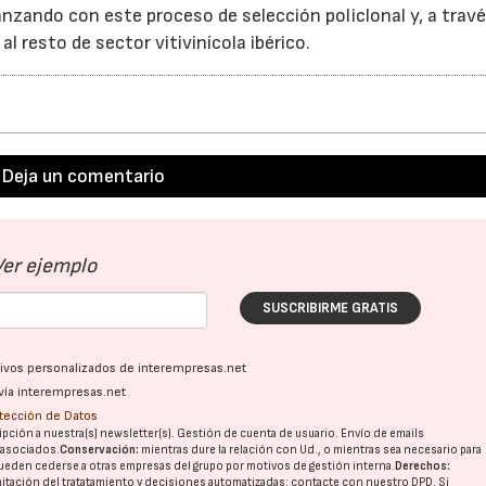
zando con este proceso de selección policlonal y, a travé
l resto de sector vitivinícola ibérico.
Deja un comentario
Ver ejemplo
SUSCRIBIRME GRATIS
ativos personalizados de interempresas.net
vía interempresas.net
otección de Datos
pción a nuestra(s) newsletter(s). Gestión de cuenta de usuario. Envío de emails
o asociados.
Conservación:
mientras dure la relación con Ud., o mientras sea necesario para
ueden cederse a otras
empresas del grupo
por motivos de gestión interna.
Derechos:
imitación del tratatamiento y decisiones automatizadas:
contacte con nuestro DPD
. Si