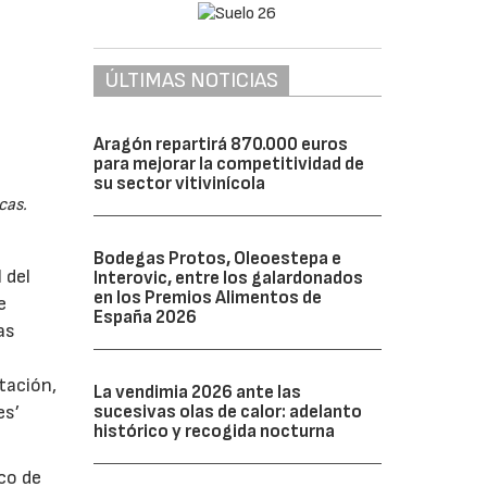
ÚLTIMAS NOTICIAS
Aragón repartirá 870.000 euros
para mejorar la competitividad de
su sector vitivinícola
cas.
Bodegas Protos, Oleoestepa e
 del
Interovic, entre los galardonados
en los Premios Alimentos de
e
España 2026
as
tación,
La vendimia 2026 ante las
es’
sucesivas olas de calor: adelanto
histórico y recogida nocturna
rco de