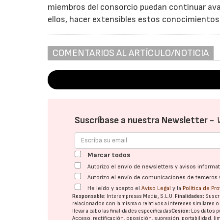
miembros del consorcio puedan continuar avan
ellos, hacer extensibles estos conocimientos a
COMENTARIOS AL ARTÍCULO/NOTICIA
Suscríbase a nuestra Newsletter -
Marcar todos
Autorizo el envío de newsletters y avisos inform
Autorizo el envío de comunicaciones de terceros 
He leído y acepto el
Aviso Legal
y la
Política de Pr
Responsable:
Interempresas Media, S.L.U.
Finalidades:
Suscri
relacionados con la misma o relativos a intereses similares 
llevar a cabo las finalidades especificadas
Cesión:
Los datos p
Acceso, rectificación, oposición, supresión, portabilidad, l