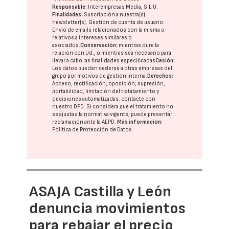
Responsable:
Interempresas Media, S.L.U.
Finalidades:
Suscripción a nuestra(s)
newsletter(s). Gestión de cuenta de usuario.
Envío de emails relacionados con la misma o
relativos a intereses similares o
asociados.
Conservación:
mientras dure la
relación con Ud., o mientras sea necesario para
llevar a cabo las finalidades especificadas
Cesión:
Los datos pueden cederse a otras
empresas del
grupo
por motivos de gestión interna.
Derechos:
Acceso, rectificación, oposición, supresión,
portabilidad, limitación del tratatamiento y
decisiones automatizadas:
contacte con
nuestro DPD
. Si considera que el tratamiento no
se ajusta a la normativa vigente, puede presentar
reclamación ante la
AEPD
.
Más información:
Política de Protección de Datos
ASAJA Castilla y León
denuncia movimientos
para rebajar el precio