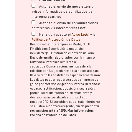
Autorizo el envío de newsletters y
avisos informativos personalizados de
interempresas.net
Autorizo el envío de comunicaciones
de terceros vía interempresas.net
He leído y acepto el
Aviso Legal
y la
Política de Protección de Datos
Responsable:
Interempresas Media, S.L.U.
Finalidades:
Suscripción a nuestra(s)
newsletter(s). Gestión de cuenta de usuario.
Envío de emails relacionados con la misma o
relativos a intereses similares o
asociados.
Conservación:
mientras dure la
relación con Ud., o mientras sea necesario para
llevar a cabo las finalidades especificadas
Cesión:
Los datos pueden cederse a otras
empresas del
grupo
por motivos de gestión interna.
Derechos:
Acceso, rectificación, oposición, supresión,
portabilidad, limitación del tratatamiento y
decisiones automatizadas:
contacte con
nuestro DPD
. Si considera que el tratamiento no
se ajusta a la normativa vigente, puede presentar
reclamación ante la
AEPD
.
Más información:
Política de Protección de Datos