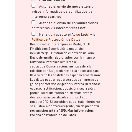
Autorizo el envío de newsletters y
avisos informativos personalizados de
interempresas.net
Autorizo el envío de comunicaciones
de terceros vía interempresas.net
He leído y acepto el
Aviso Legal
y la
Política de Protección de Datos
Responsable:
Interempresas Media, S.L.U.
Finalidades:
Suscripción a nuestra(s)
newsletter(s). Gestión de cuenta de usuario.
Envío de emails relacionados con la misma o
relativos a intereses similares o
asociados.
Conservación:
mientras dure la
relación con Ud., o mientras sea necesario para
llevar a cabo las finalidades especificadas
Cesión:
Los datos pueden cederse a otras
empresas del
grupo
por motivos de gestión interna.
Derechos:
Acceso, rectificación, oposición, supresión,
portabilidad, limitación del tratatamiento y
decisiones automatizadas:
contacte con
nuestro DPD
. Si considera que el tratamiento no
se ajusta a la normativa vigente, puede presentar
reclamación ante la
AEPD
.
Más información:
Política de Protección de Datos