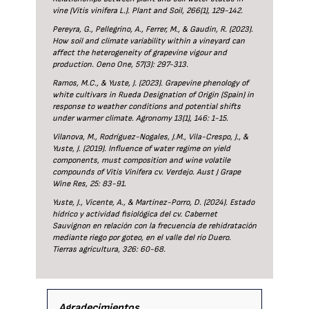
vine (Vitis vinifera L.). Plant and Soil, 266(1), 129-142.
Pereyra, G., Pellegrino, A., Ferrer, M., & Gaudin, R. (2023).
How soil and climate variability within a vineyard can
affect the heterogeneity of grapevine vigour and
production. Oeno One, 57(3): 297-313.
Ramos, M.C., & Yuste, J. (2023). Grapevine phenology of
white cultivars in Rueda Designation of Origin (Spain) in
response to weather conditions and potential shifts
under warmer climate. Agronomy 13(1), 146: 1-15.
Vilanova, M., Rodríguez-Nogales, J.M., Vila-Crespo, J., &
Yuste, J. (2019). Influence of water regime on yield
components, must composition and wine volatile
compounds of Vitis Vinifera cv. Verdejo. Aust J Grape
Wine Res, 25: 83-91.
Yuste, J., Vicente, A., & Martínez-Porro, D. (2024). Estado
hídrico y actividad fisiológica del cv. Cabernet
Sauvignon en relación con la frecuencia de rehidratación
mediante riego por goteo, en el valle del río Duero.
Tierras agricultura, 326: 60-68.
Agradecimientos