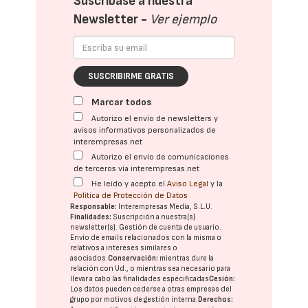
Suscríbase a nuestra
Newsletter -
Ver ejemplo
SUSCRIBIRME GRATIS
Marcar todos
Autorizo el envío de newsletters y
avisos informativos personalizados de
interempresas.net
Autorizo el envío de comunicaciones
de terceros vía interempresas.net
He leído y acepto el
Aviso Legal
y la
Política de Protección de Datos
Responsable:
Interempresas Media, S.L.U.
Finalidades:
Suscripción a nuestra(s)
newsletter(s). Gestión de cuenta de usuario.
Envío de emails relacionados con la misma o
relativos a intereses similares o
asociados.
Conservación:
mientras dure la
relación con Ud., o mientras sea necesario para
llevar a cabo las finalidades especificadas
Cesión:
Los datos pueden cederse a otras
empresas del
grupo
por motivos de gestión interna.
Derechos: