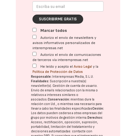
SUSCRIBIRME GRATIS
Marcar todos
Autorizo el envío de newsletters y
avisos informativos personalizados de
interempresas.net
Autorizo el envío de comunicaciones
de terceros vía interempresas.net
He leído y acepto el
Aviso Legal
y la
Política de Protección de Datos
Responsable:
Interempresas Media, S.L.U.
Finalidades:
Suscripción a nuestra(s)
newsletter(s). Gestión de cuenta de usuario.
Envío de emails relacionados con la misma o
relativos a intereses similares o
asociados.
Conservación:
mientras dure la
relación con Ud., o mientras sea necesario para
llevar a cabo las finalidades especificadas
Cesión:
Los datos pueden cederse a otras
empresas del
grupo
por motivos de gestión interna.
Derechos:
Acceso, rectificación, oposición, supresión,
portabilidad, limitación del tratatamiento y
decisiones automatizadas:
contacte con
nuestro DPD
. Si considera que el tratamiento no