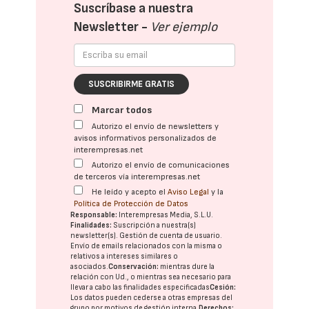
Suscríbase a nuestra
Newsletter -
Ver ejemplo
SUSCRIBIRME GRATIS
Marcar todos
Autorizo el envío de newsletters y
avisos informativos personalizados de
interempresas.net
Autorizo el envío de comunicaciones
de terceros vía interempresas.net
He leído y acepto el
Aviso Legal
y la
Política de Protección de Datos
Responsable:
Interempresas Media, S.L.U.
Finalidades:
Suscripción a nuestra(s)
newsletter(s). Gestión de cuenta de usuario.
Envío de emails relacionados con la misma o
relativos a intereses similares o
asociados.
Conservación:
mientras dure la
relación con Ud., o mientras sea necesario para
llevar a cabo las finalidades especificadas
Cesión:
Los datos pueden cederse a otras
empresas del
grupo
por motivos de gestión interna.
Derechos: