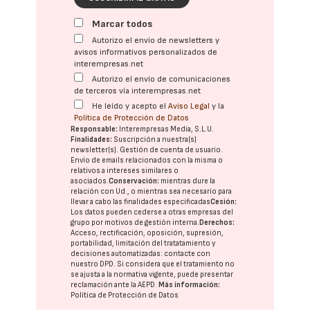
Marcar todos
Autorizo el envío de newsletters y
avisos informativos personalizados de
interempresas.net
Autorizo el envío de comunicaciones
de terceros vía interempresas.net
He leído y acepto el
Aviso Legal
y la
Política de Protección de Datos
Responsable:
Interempresas Media, S.L.U.
Finalidades:
Suscripción a nuestra(s)
newsletter(s). Gestión de cuenta de usuario.
Envío de emails relacionados con la misma o
relativos a intereses similares o
asociados.
Conservación:
mientras dure la
relación con Ud., o mientras sea necesario para
llevar a cabo las finalidades especificadas
Cesión:
Los datos pueden cederse a otras
empresas del
grupo
por motivos de gestión interna.
Derechos:
Acceso, rectificación, oposición, supresión,
portabilidad, limitación del tratatamiento y
decisiones automatizadas:
contacte con
nuestro DPD
. Si considera que el tratamiento no
se ajusta a la normativa vigente, puede presentar
reclamación ante la
AEPD
.
Más información:
Política de Protección de Datos