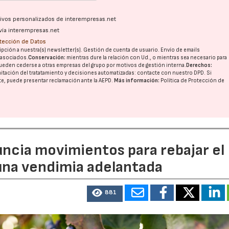
ativos personalizados de interempresas.net
vía interempresas.net
otección de Datos
pción a nuestra(s) newsletter(s). Gestión de cuenta de usuario. Envío de emails
o asociados.
Conservación:
mientras dure la relación con Ud., o mientras sea necesario para
ueden cederse a otras
empresas del grupo
por motivos de gestión interna.
Derechos:
imitación del tratatamiento y decisiones automatizadas:
contacte con nuestro DPD
. Si
nte, puede presentar reclamación ante la
AEPD
.
Más información:
Política de Protección de
uncia movimientos para rebajar el
 una vendimia adelantada
881