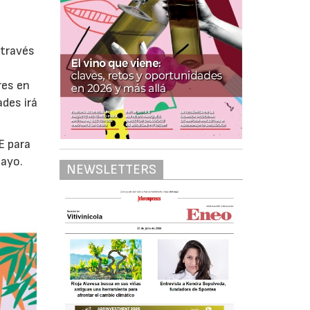
 través
res en
ades irá
E para
mayo.
NEWSLETTERS