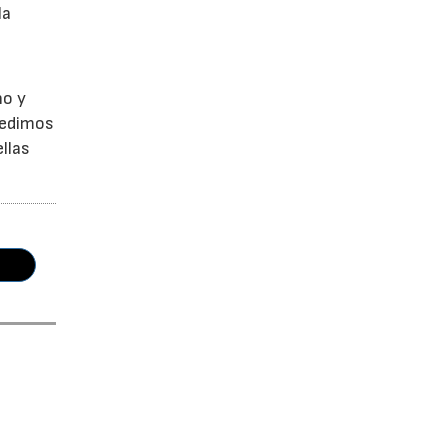
la
no y
Pedimos
llas