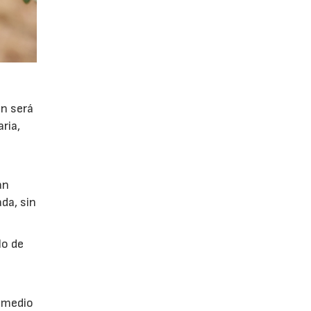
ón será
ria,
án
da, sin
lo de
a
r medio